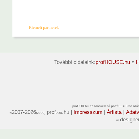
Kiemelt partnerek
További oldalaink:
profHOUSE.hu
¤
H
profJOB.hu az álláskereső portál... ¤ Friss ál
2007-2026
prof
.hu |
Impresszum
|
Árlista
|
Adatv
©
(2009)
JOB
designe
©