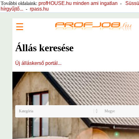
További oldalaink:
profHOUSE.hu minden ami ingatlan
-
Süssü
hírgyűjtő...
-
rpass.hu
☰
Állás keresése
Új álláskerső portál...