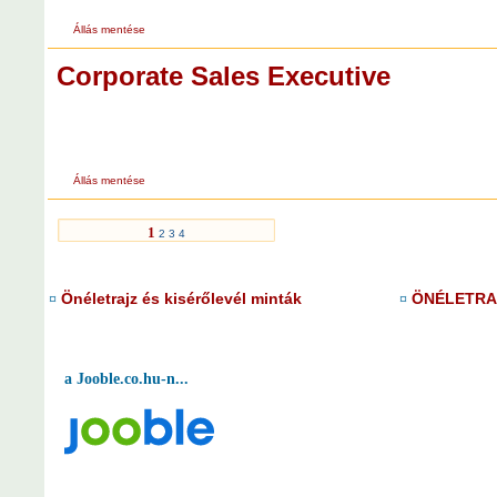
Állás mentése
Corporate Sales Executive
Állás mentése
1
2
3
4
Önéletrajz és kisérőlevél minták
ÖNÉLETRAJ
¤
¤
a Jooble.co.hu-n...