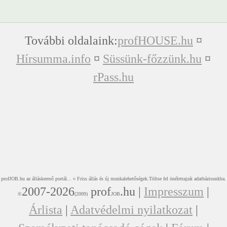
További oldalaink:
profHOUSE.hu
¤
Hírsumma.info
¤
Süssünk-főzzünk.hu
¤
rPass.hu
profJOB.hu az álláskereső portál... ¤ Friss állás és új munkalehetőségek.Töltse fel önéletrajzát adatbázisunkba.
2007-2026
prof
.hu |
Impresszum
|
©
(2009)
JOB
Árlista
|
Adatvédelmi nyilatkozat
|