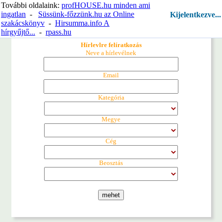
További oldalaink:
profHOUSE.hu minden ami
ingatlan
-
Süssünk-főzzünk.hu az Online
Kijelentkezve...
☰
szakácskönyv
-
Hirsumma.info A
hírgyűjtő...
-
rpass.hu
Hírlevlre felíratkozás
Neve a hírlevélnek
Email
Kategória
Megye
Cég
Beosztás