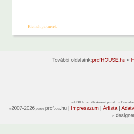
Kiemelt partnerek
További oldalaink:
profHOUSE.hu
¤
H
profJOB.hu az álláskereső portál... ¤ Friss ál
2007-2026
prof
.hu |
Impresszum
|
Árlista
|
Adatv
©
(2009)
JOB
designe
©