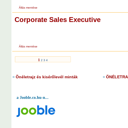
Állás mentése
Corporate Sales Executive
Állás mentése
1
2
3
4
Önéletrajz és kisérőlevél minták
ÖNÉLETRAJ
¤
¤
a Jooble.co.hu-n...