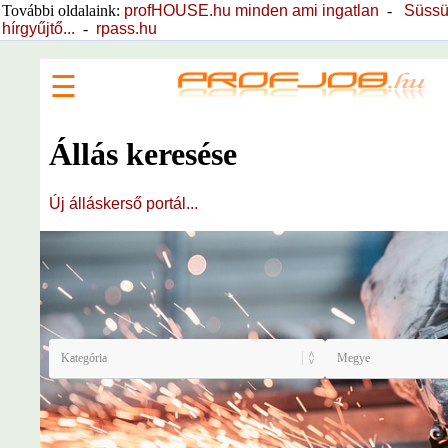
További oldalaink:
profHOUSE.hu minden ami ingatlan
-
Süssü
hírgyűjtő...
-
rpass.hu
☰
Állás keresése
Új álláskerső portál...