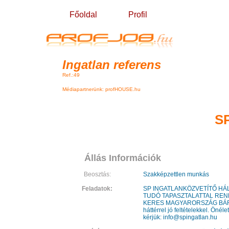
Főoldal
Profil
Ingatlan referens
Ref.:49
Médiapartnerünk: profHOUSE.hu
SP
Állás Információk
Beosztás:
Szakképzettlen munkás
Feladatok:
SP INGATLANKÖZVETÍTŐ H
TUDÓ TAPASZTALATTAL RE
KERES MAGYARORSZÁG BÁRM
háttérrel jó feltételekkel. Önél
kérjük:
info@spingatlan.hu