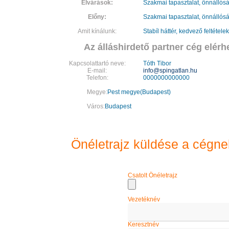
Elvárások:
Szakmai tapasztalat, önnállós
Előny:
Szakmai tapasztalat, önnállós
Amit kínálunk:
Stabíl háttér, kedvező feltételek
Az álláshirdető partner cég elérh
Kapcsolattartó neve:
Tóth Tibor
E-mail:
info@spingatlan.hu
Telefon:
0000000000000
Megye:
Pest megye(Budapest)
Város:
Budapest
Önéletrajz küldése a cégne
Csatolt Önéletrajz
Vezetéknév
Keresztnév