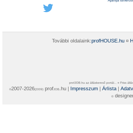
Ajánlja ismerő
További oldalaink:
profHOUSE.hu
¤
H
profJOB.hu az álláskereső portál... ¤ Friss ál
2007-2026
prof
.hu |
Impresszum
|
Árlista
|
Adatv
©
(2009)
JOB
designe
©