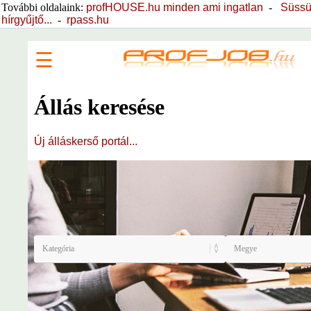
További oldalaink:
profHOUSE.hu minden ami ingatlan
-
Süssü
hírgyűjtő...
-
rpass.hu
☰
Állás keresése
Új álláskerső portál...