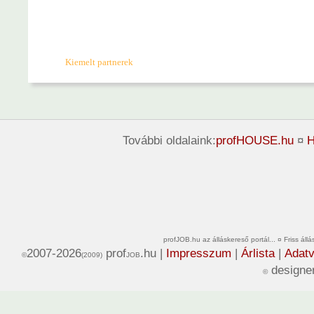
Kiemelt partnerek
További oldalaink:
profHOUSE.hu
¤
H
profJOB.hu az álláskereső portál... ¤ Friss ál
2007-2026
prof
.hu |
Impresszum
|
Árlista
|
Adatv
©
(2009)
JOB
designe
©