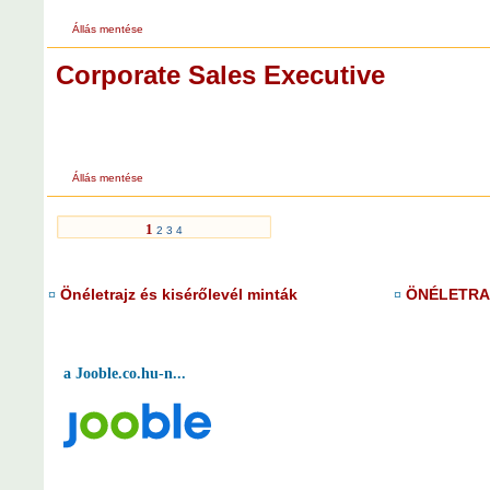
Állás mentése
Corporate Sales Executive
Állás mentése
1
2
3
4
Önéletrajz és kisérőlevél minták
ÖNÉLETRAJ
¤
¤
a Jooble.co.hu-n...