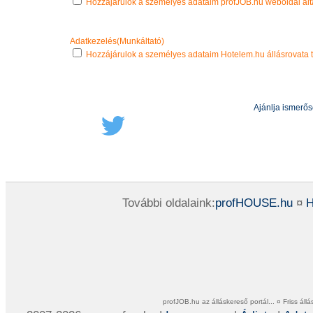
Hozzájárulok a személyes adataim profJOB.hu weboldal álta
Adatkezelés(Munkáltató)
Hozzájárulok a személyes adataim Hotelem.hu állásrovata t
Ajánlja ismerő
További oldalaink:
profHOUSE.hu
¤
H
profJOB.hu az álláskereső portál... ¤ Friss ál