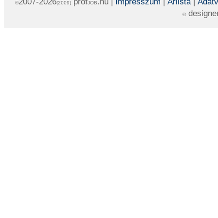
2007-2026
prof
.hu |
Impresszum
|
Árlista
|
Adatv
©
(2009)
JOB
designe
©