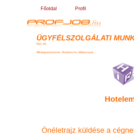
Főoldal
Profil
ÜGYFÉLSZOLGÁLATI MUN
Ref.:81
Médiapartnerünk: Hotelem.hu állásrovata
Hotelem
Önéletrajz küldése a cégne