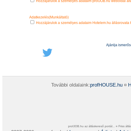
Hozzájárulok a személyes adataim profJOB.hu weboldal álta
Adatkezelés(Munkáltató)
Hozzájárulok a személyes adataim Hotelem.hu állásrovata t
Ajánlja ismerő
További oldalaink:
profHOUSE.hu
¤
H
profJOB.hu az álláskereső portál... ¤ Friss ál