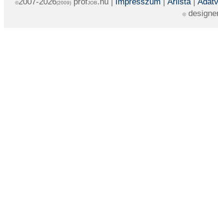
2007-2026
prof
.hu |
Impresszum
|
Árlista
|
Adatv
©
(2009)
JOB
designe
©