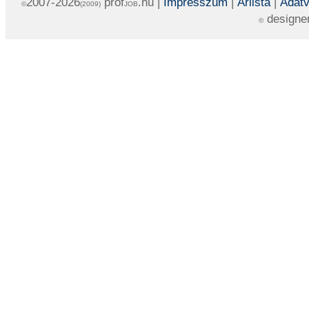
2007-2026
prof
.hu |
Impresszum
|
Árlista
|
Adatv
©
(2009)
JOB
designe
©