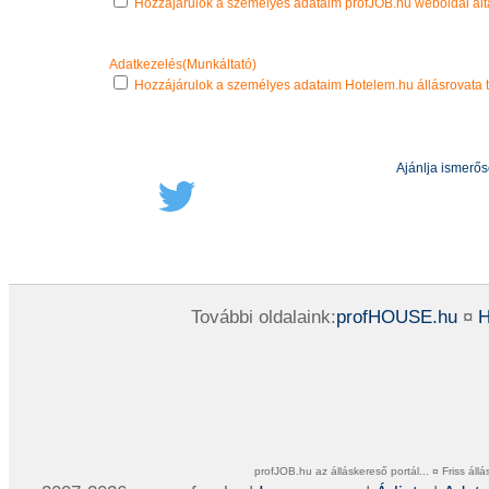
Hozzájárulok a személyes adataim profJOB.hu weboldal álta
Adatkezelés(Munkáltató)
Hozzájárulok a személyes adataim Hotelem.hu állásrovata t
Ajánlja ismerő
További oldalaink:
profHOUSE.hu
¤
H
profJOB.hu az álláskereső portál... ¤ Friss ál