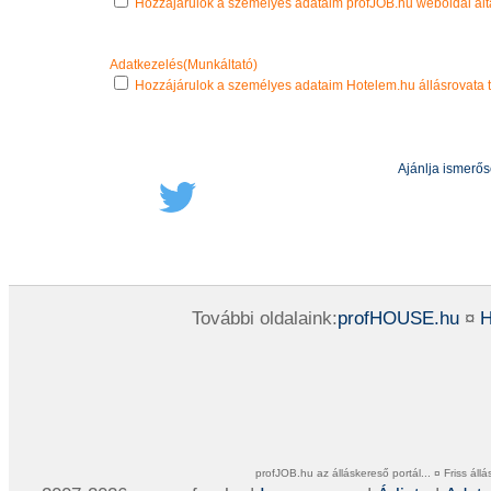
Hozzájárulok a személyes adataim profJOB.hu weboldal álta
Adatkezelés(Munkáltató)
Hozzájárulok a személyes adataim Hotelem.hu állásrovata t
Ajánlja ismerő
További oldalaink:
profHOUSE.hu
¤
H
profJOB.hu az álláskereső portál... ¤ Friss ál