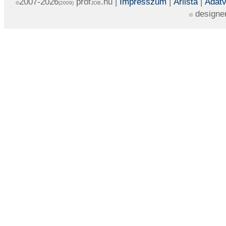
2007-2026
prof
.hu |
Impresszum
|
Árlista
|
Adatv
©
(2009)
JOB
designe
©